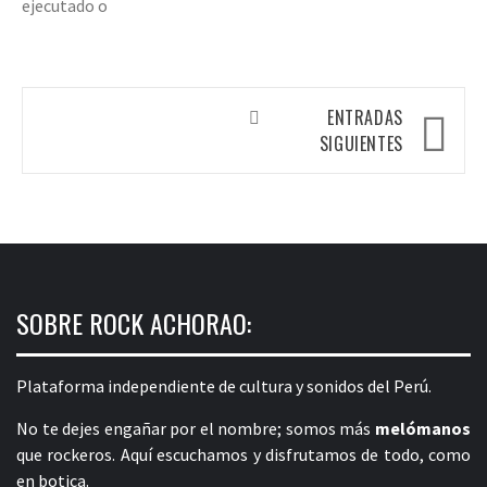
ejecutado o
Navegación
ENTRADAS
de
SIGUIENTES
entradas
SOBRE ROCK ACHORAO:
Plataforma independiente de cultura y sonidos del Perú.
No te dejes engañar por el nombre; somos más
melómanos
que rockeros. Aquí escuchamos y disfrutamos de todo, como
en botica.