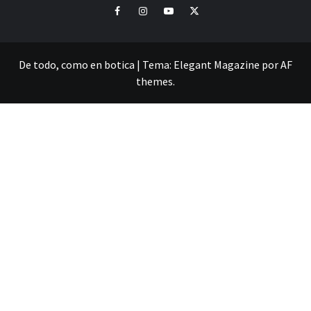
Facebook
Instagram
Youtube
Twitter
De todo, como en botica
|
Tema:
Elegant Magazine
por
AF
themes
.