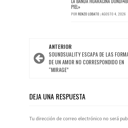
LA BANDA HUARACINA DONDI4BL
PIEL»
POR
RENZO LOBATO
AGOSTO 4, 2026
/
Navegación
ANTERIOR
por
SOUNDSUALITY ESCAPA DE LAS FORM
las
DE UN AMOR NO CORRESPONDIDO EN
“MIRAGE”
entradas
DEJA UNA RESPUESTA
Tu dirección de correo electrónico no será pub