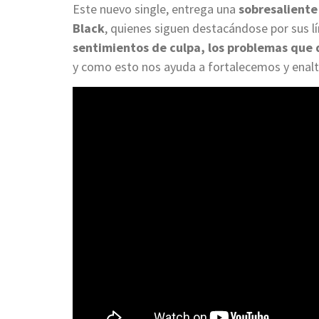
Este nuevo single, entrega una
sobresalient
Black
, quienes siguen destacándose por sus lír
sentimientos de culpa, los problemas que q
y como esto nos ayuda a fortalecemos y enal