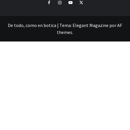
Facebook
Instagram
Youtube
Twitter
De todo, como en botica
|
Tema:
Elegant Magazine
por
AF
themes
.