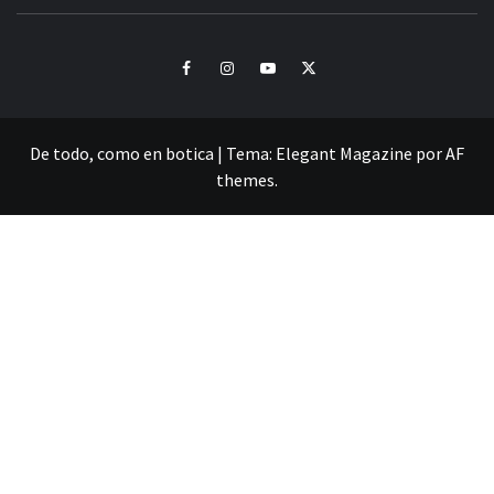
CULTURA Y SONIDOS DEL PERÚ
Facebook
Instagram
Youtube
Twitter
De todo, como en botica
|
Tema:
Elegant Magazine
por
AF
themes
.