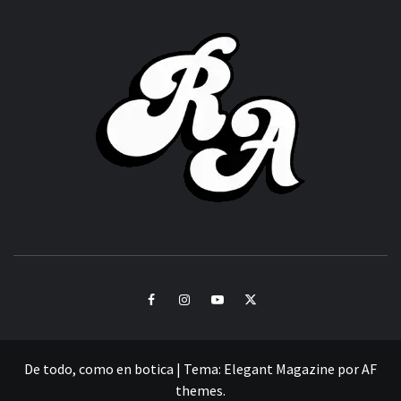
ROC
ACHOR
CULTURA Y SONIDOS DEL PERÚ
Facebook
Instagram
Youtube
Twitter
De todo, como en botica
|
Tema:
Elegant Magazine
por
AF
themes
.