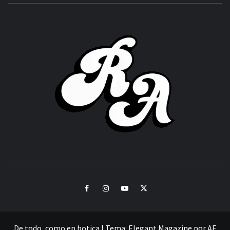
ROC
ACHOR
CULTURA Y SONIDOS DEL PERÚ
Facebook
Instagram
Youtube
Twitter
De todo, como en botica
|
Tema:
Elegant Magazine
por
AF