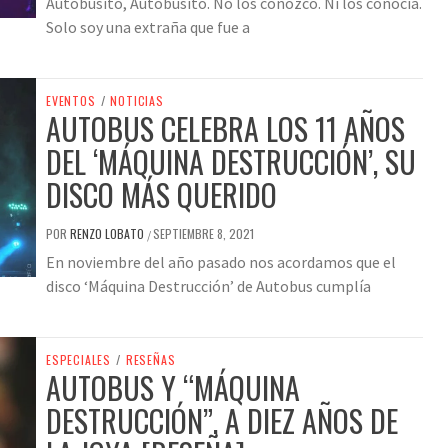
Autobusito, Autobusito. No los conozco. Ni los conocía.
Solo soy una extraña que fue a
EVENTOS
/
NOTICIAS
AUTOBUS CELEBRA LOS 11 AÑOS
DEL ‘MÁQUINA DESTRUCCIÓN’, SU
DISCO MÁS QUERIDO
POR
RENZO LOBATO
SEPTIEMBRE 8, 2021
/
En noviembre del año pasado nos acordamos que el
disco ‘Máquina Destrucción’ de Autobus cumplía
ESPECIALES
/
RESEÑAS
AUTOBUS Y “MÁQUINA
DESTRUCCIÓN”, A DIEZ AÑOS DE