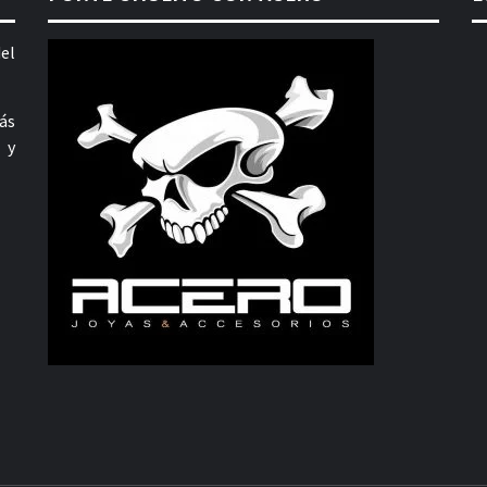
el
ás
 y