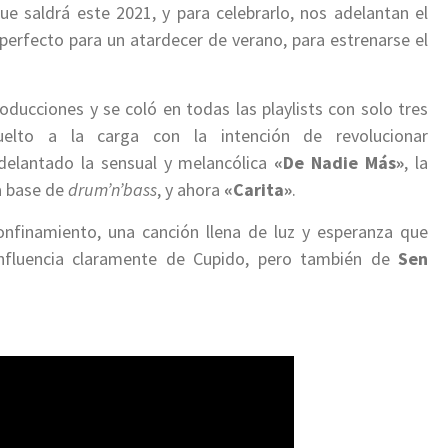
que saldrá este 2021, y para celebrarlo, nos adelantan el
o perfecto para un atardecer de verano, para estrenarse el
ducciones y se coló en todas las playlists con solo tres
elto a la carga con la intención de revolucionar
delantado la sensual y melancólica
«De Nadie Más»
, la
 base de
drum’n’bass
, y ahora
«Carita»
.
onfinamiento, una canción llena de luz y esperanza que
influencia claramente de Cupido, pero también de
Sen