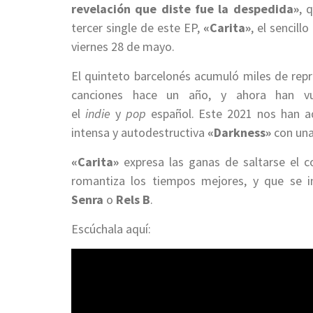
revelación que diste fue la despedida»
, 
tercer single de este EP,
«Carita»
, el sencill
viernes 28 de mayo.
El quinteto barcelonés acumuló miles de repro
canciones hace un año, y ahora han vu
el
indie
y
pop
español. Este 2021 nos han a
intensa y autodestructiva
«Darkness»
con una
«Carita»
expresa las ganas de saltarse el c
romantiza los tiempos mejores, y que se 
Senra
o
Rels B
.
Escúchala aquí: