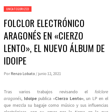
UNCATEGORIZED
FOLCLOR ELECTRÓNICO
ARAGONÉS EN «CIERZO
LENTO», EL NUEVO ÁLBUM DE
IDOIPE
Por
Renzo Lobato
/
junio 12, 2021
Tras varios trabajos revisando el
folclore
aragonés
,
Idoipe
publica «
Cierzo Lento»
, un LP en el
que mezcla su bagaje como músico y sus influencias
electrónicas, con su amor por la tierra en la que