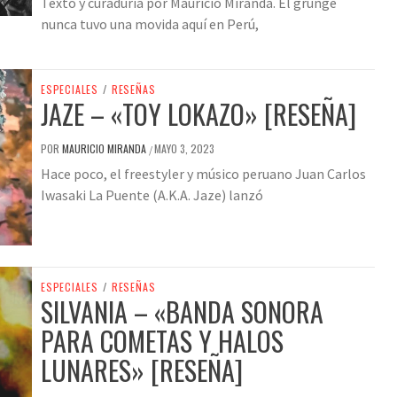
Texto y curaduría por Mauricio Miranda. El grunge
nunca tuvo una movida aquí en Perú,
ESPECIALES
/
RESEÑAS
JAZE – «TOY LOKAZO» [RESEÑA]
POR
MAURICIO MIRANDA
MAYO 3, 2023
/
Hace poco, el freestyler y músico peruano Juan Carlos
Iwasaki La Puente (A.K.A. Jaze) lanzó
ESPECIALES
/
RESEÑAS
SILVANIA – «BANDA SONORA
PARA COMETAS Y HALOS
LUNARES» [RESEÑA]