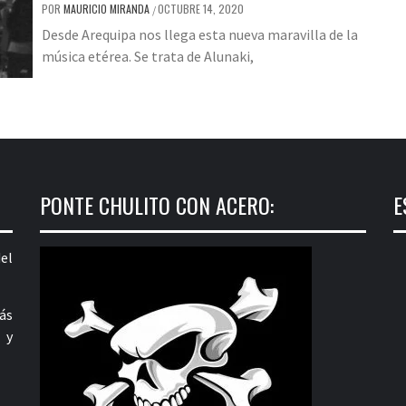
POR
MAURICIO MIRANDA
OCTUBRE 14, 2020
/
Desde Arequipa nos llega esta nueva maravilla de la
música etérea. Se trata de Alunaki,
PONTE CHULITO CON ACERO:
E
el
ás
 y