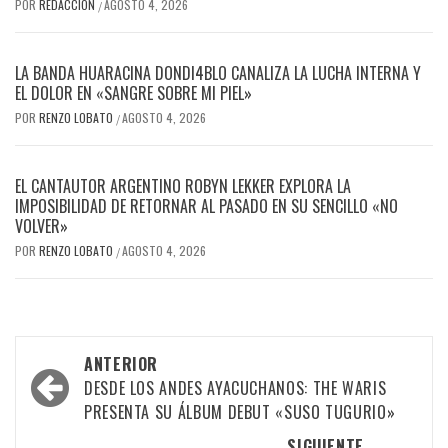
POR
REDACCIÓN
AGOSTO 4, 2026
/
LA BANDA HUARACINA DONDI4BLO CANALIZA LA LUCHA INTERNA Y
EL DOLOR EN «SANGRE SOBRE MI PIEL»
POR
RENZO LOBATO
AGOSTO 4, 2026
/
EL CANTAUTOR ARGENTINO ROBYN LEKKER EXPLORA LA
IMPOSIBILIDAD DE RETORNAR AL PASADO EN SU SENCILLO «NO
VOLVER»
POR
RENZO LOBATO
AGOSTO 4, 2026
/
Navegación
ANTERIOR
por
DESDE LOS ANDES AYACUCHANOS: THE WARIS
PRESENTA SU ÁLBUM DEBUT «SUSO TUGURIO»
las
SIGUIENTE