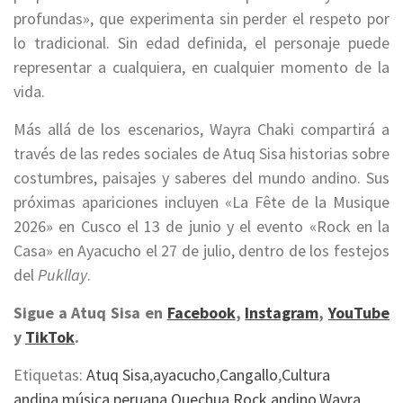
profundas», que experimenta sin perder el respeto por
lo tradicional. Sin edad definida, el personaje puede
representar a cualquiera, en cualquier momento de la
vida.
Más allá de los escenarios, Wayra Chaki compartirá a
través de las redes sociales de Atuq Sisa historias sobre
costumbres, paisajes y saberes del mundo andino. Sus
próximas apariciones incluyen «La Fête de la Musique
2026» en Cusco el 13 de junio y el evento «Rock en la
Casa» en Ayacucho el 27 de julio, dentro de los festejos
del
Pukllay
.
Sigue a Atuq Sisa en
Facebook
,
Instagram
,
YouTube
y
TikTok
.
Etiquetas:
Atuq Sisa
,
ayacucho
,
Cangallo
,
Cultura
andina
,
música peruana
,
Quechua
,
Rock andino
,
Wayra