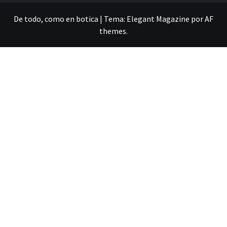
De todo, como en botica
|
Tema:
Elegant Magazine
por
AF
themes
.