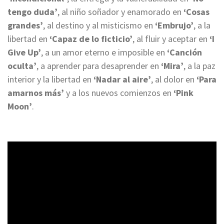
tengo duda’
, al niño soñador y enamorado en
‘Cosas
grandes’
, al destino y al misticismo en
‘Embrujo’
, a la
libertad en
‘Capaz de lo ficticio’
, al fluir y aceptar en
‘I
Give Up’
, a un amor eterno e imposible en
‘Canción
oculta’
, a aprender para desaprender en
‘Mira’
, a la paz
interior y la libertad en
‘Nadar al aire’
, al dolor en
‘Para
amarnos más’
y a los nuevos comienzos en
‘Pink
Moon’
.