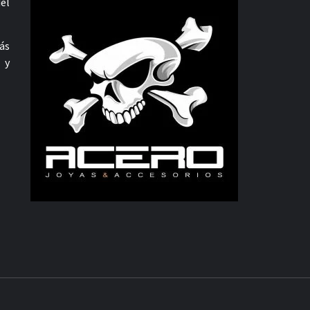
el
ás
 y