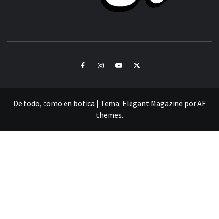
CULTURA Y SONIDOS DEL PERÚ
Facebook
Instagram
Youtube
Twitter
De todo, como en botica
|
Tema:
Elegant Magazine
por
AF
themes
.