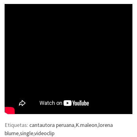
Etiquetas:
cantautora peruana
,
K.maleon
,
lorena
blume
,
single
,
videoclip