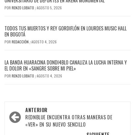
UNIVERSITARIO DE DEPORTES EN ARENA MONUMENTAL
POR
RENZO LOBATO
AGOSTO 5, 2026
/
TODOS TUS MUERTOS Y REY GORDIFLÓN EN LOURDES MUSIC HALL
EN BOGOTÁ
POR
REDACCIÓN
AGOSTO 4, 2026
/
LA BANDA HUARACINA DONDI4BLO CANALIZA LA LUCHA INTERNA Y
EL DOLOR EN «SANGRE SOBRE MI PIEL»
POR
RENZO LOBATO
AGOSTO 4, 2026
/
Navegación
ANTERIOR
por
REDNBLUE ENCUENTRA OTRAS MANERAS DE
«VER» EN SU NUEVO SENCILLO
las
SIGUIENTE