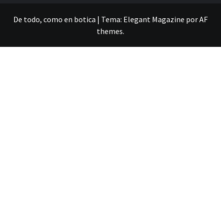
De todo, como en botica
|
Tema:
Elegant Magazine
por
AF
themes
.