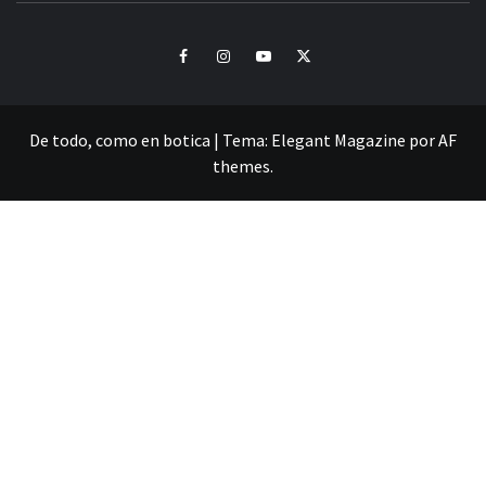
Facebook
Instagram
Youtube
Twitter
De todo, como en botica
|
Tema:
Elegant Magazine
por
AF
themes
.