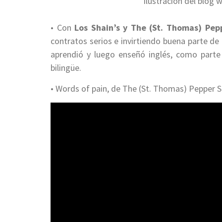
Ilustración del blo
• Con
Los Shain’s y The (St. Thomas) Pep
contratos serios e invirtiendo buena parte d
aprendió y luego enseñó inglés, como parte
bilingüe.
• Words of pain, de The (St. Thomas) Pepper S