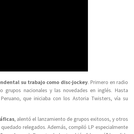
endental su trabajo como disc-jockey
. Primero en radio
do grupos nacionales y las novedades en inglés. Hasta
Peruano, que iniciaba con los Astoria Twisters, vía su
áficas
, alentó el lanzamiento de grupos exitosos, y otros
n quedado relegados. Además, compiló LP especialmente