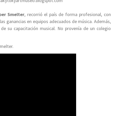
g wakytokyartmuseo.blogspot.com
per Smelter
, recorrió el país de forma profesional, con
e las ganancias en equipos adecuados de música. Además,
 de su capacitación musical. No provenía de un colegio
melter.