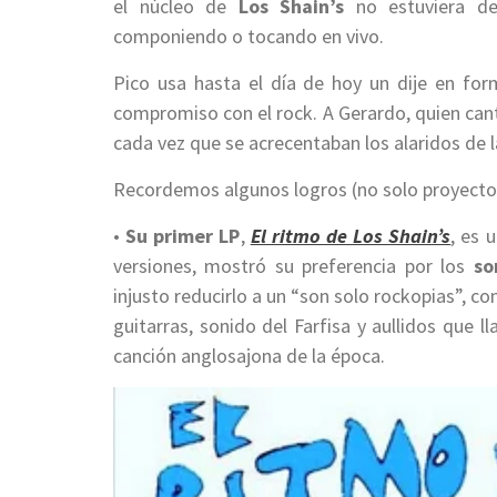
el núcleo de
Los Shain’s
no estuviera ded
componiendo o tocando en vivo.
Pico usa hasta el día de hoy un dije en for
compromiso con el rock. A Gerardo, quien can
cada vez que se acrecentaban los alaridos de 
Recordemos algunos logros (no solo proyectos
•
Su primer LP
,
El ritmo de Los Shain’s
, es 
versiones, mostró su preferencia por los
so
injusto reducirlo a un “son solo rockopias”, co
guitarras, sonido del Farfisa y aullidos que l
canción anglosajona de la época.