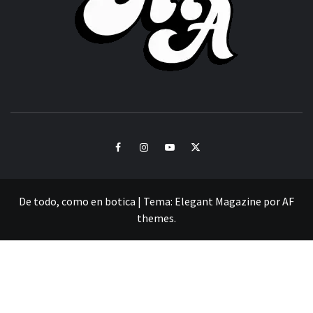
CULTURA Y SONIDOS DEL PERÚ
Facebook
Instagram
Youtube
Twitter
De todo, como en botica
|
Tema:
Elegant Magazine
por
AF
themes
.