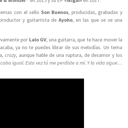
e & Wonder”
en 2015 y su EP
«Ikigai»
en 2017.
temas con el sello
Son Buenos
, producidas, grabadas y
 productor y guitarrista de
Ayoho
, en las que se ve una
uevamente por
Lalo GV
, una guitarra, que te hace mover la
 acaba, ya no te puedes librar de sus melodías. Un tema
ta,
crazy
, aunque hable de una ruptura, de desamor y los
caba igual. Esta vez tú me perdiste a mí. Y la vida sigue…