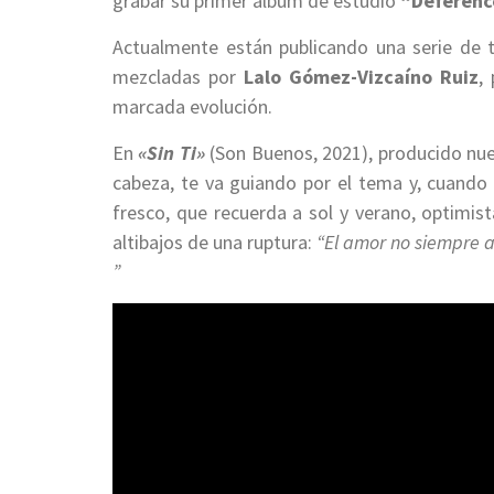
grabar su primer álbum de estudio
“Deferenc
Actualmente están publicando una serie de 
mezcladas por
Lalo Gómez-Vizcaíno Ruiz
,
marcada evolución.
En
«Sin Ti»
(Son Buenos, 2021), producido n
cabeza, te va guiando por el tema y, cuando
fresco, que recuerda a sol y verano, optimis
altibajos de una ruptura:
“El amor no siempre a
”