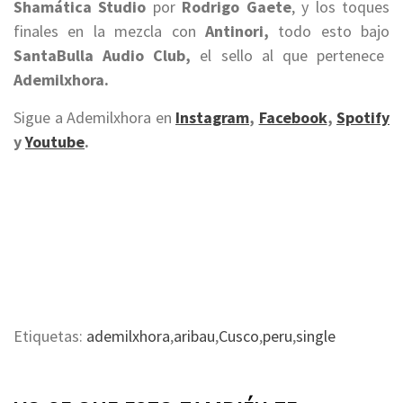
Shamática Studio
por
Rodrigo Gaete
, y los toques
finales en la mezcla con
Antinori,
todo esto bajo
SantaBulla Audio Club,
el sello al que pertenece
Ademilxhora.
Sigue a Ademilxhora en
Instagram
,
Facebook
,
Spotify
y
Youtube
.
Etiquetas:
ademilxhora
,
aribau
,
Cusco
,
peru
,
single