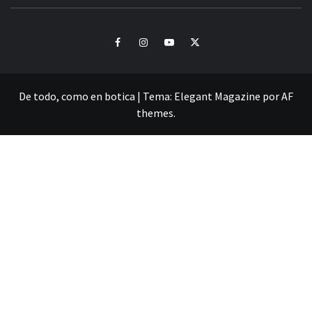
CULTURA Y SONIDOS DEL PERÚ
Facebook
Instagram
Youtube
Twitter
De todo, como en botica
|
Tema:
Elegant Magazine
por
AF
themes
.