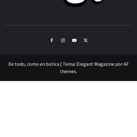
CULTURA Y SONIDOS DEL PERÚ
Facebook
Instagram
Youtube
Twitter
De todo, como en botica
|
Tema:
Elegant Magazine
por
AF
themes
.