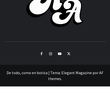
CULTURA Y SONIDOS DEL PERÚ
Facebook
Instagram
Youtube
Twitter
De todo, como en botica
|
Tema:
Elegant Magazine
por
AF
themes
.