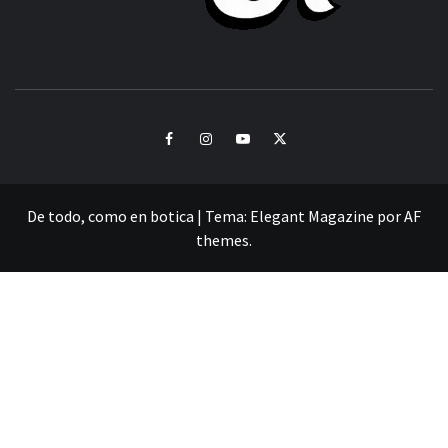
CULTURA Y SONIDOS DEL PERÚ
Facebook
Instagram
Youtube
Twitter
De todo, como en botica
|
Tema:
Elegant Magazine
por
AF
themes
.