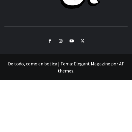
CULTURA Y SONIDOS DEL PERÚ
Facebook
Instagram
Youtube
Twitter
De todo, como en botica
|
Tema:
Elegant Magazine
por
AF
themes
.