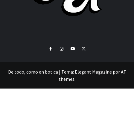
CULTURA Y SONIDOS DEL PERÚ
Facebook
Instagram
Youtube
Twitter
De todo, como en botica
|
Tema:
Elegant Magazine
por
AF
themes
.