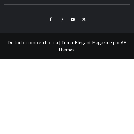
CULTURA Y SONIDOS DEL PERÚ
Facebook
Instagram
Youtube
Twitter
De todo, como en botica
|
Tema:
Elegant Magazine
por
AF
themes
.