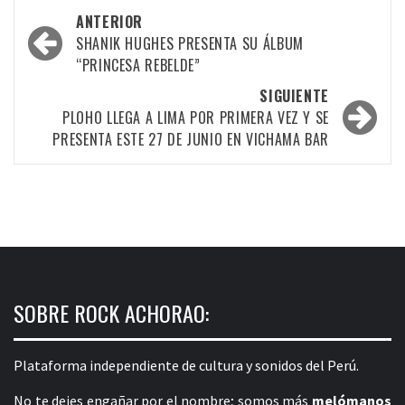
Navegación
ANTERIOR
por
SHANIK HUGHES PRESENTA SU ÁLBUM
“PRINCESA REBELDE”
las
SIGUIENTE
entradas
PLOHO LLEGA A LIMA POR PRIMERA VEZ Y SE
PRESENTA ESTE 27 DE JUNIO EN VICHAMA BAR
SOBRE ROCK ACHORAO:
Plataforma independiente de cultura y sonidos del Perú.
No te dejes engañar por el nombre; somos más
melómanos