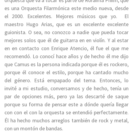
orquesta que va a tocar es parte de Roraima Philm, que
es una Orquesta Filarmónica este medio nueva, desde
el 2000.
Excelentes. Mejores músicos que yo.
El
maestro Hugo Arias, que es un excelente excelente
guionista. O sea, no conozco a nadie que pueda tocar
mejores solos que él de guitarra en en violín. Y a
l estar
en en contacto con Enrique Atencio, él fue el que me
recomendó.
Lo conocí hace años y de hecho él me dijo
que Camus es la persona indicada porque él es rockero,
porque él conoce el estilo, porque ha cantado mucho
del género. Está empapado del tema. Entonces,
lo
invité a mi estudio, conversamos y de hecho, tenía un
par de opciones más, pero ya las descarté de saque
porque s
u forma de pensar este a dónde quería llegar
con con el con la orquesta se entendió perfectamente.
Él ha hecho muchos arreglos también de rock y metal,
con un montón de bandas.