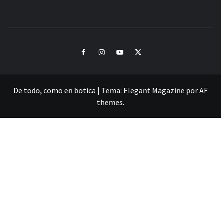
CULTURA Y SONIDOS DEL PERÚ
Facebook
Instagram
Youtube
Twitter
De todo, como en botica
|
Tema:
Elegant Magazine
por
AF
themes
.