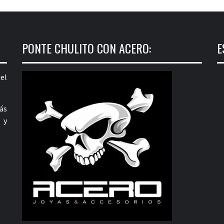
PONTE CHULITO CON ACERO:
E
el
ás
 y