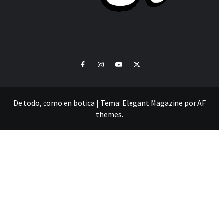
CULTURA Y SONIDOS DEL PERÚ
Facebook
Instagram
Youtube
Twitter
De todo, como en botica
|
Tema:
Elegant Magazine
por
AF
themes
.