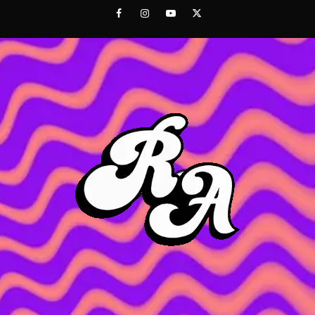
Saltar
Facebook
Instagram
Youtube
Twitter
al
contenido
ROC
ACHOR
CULTURA Y SONIDOS DEL PERÚ