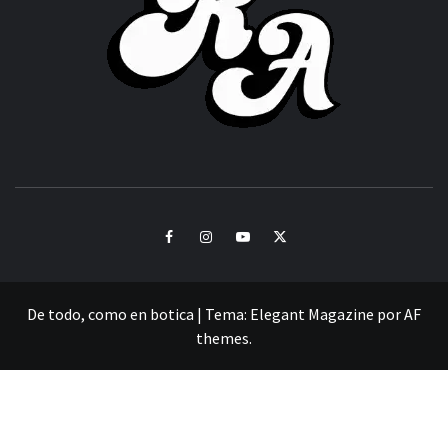
CULTURA Y SONIDOS DEL PERÚ
Facebook
Instagram
Youtube
Twitter
De todo, como en botica
|
Tema:
Elegant Magazine
por
AF
themes
.