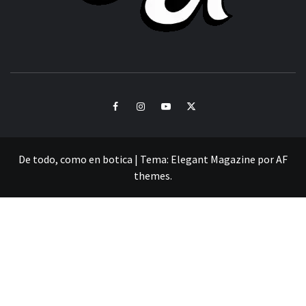
CULTURA Y SONIDOS DEL PERÚ
Facebook
Instagram
Youtube
Twitter
De todo, como en botica
|
Tema:
Elegant Magazine
por
AF
themes
.