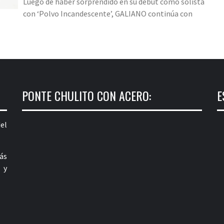
Luego de haber sorprendido en su debut como solista
con ‘Polvo Incandescente’, GALIANO continúa con
PONTE CHULITO CON ACERO:
E
el
ás
 y