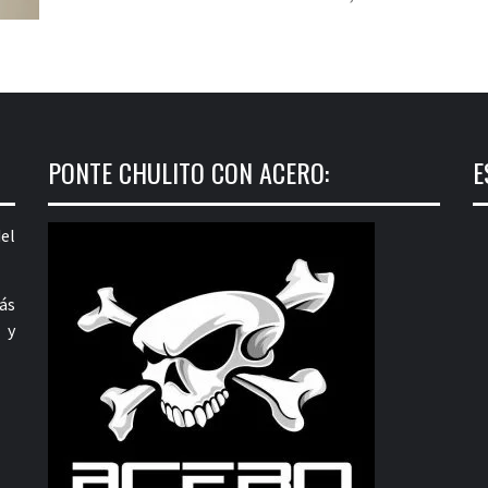
PONTE CHULITO CON ACERO:
E
el
ás
 y