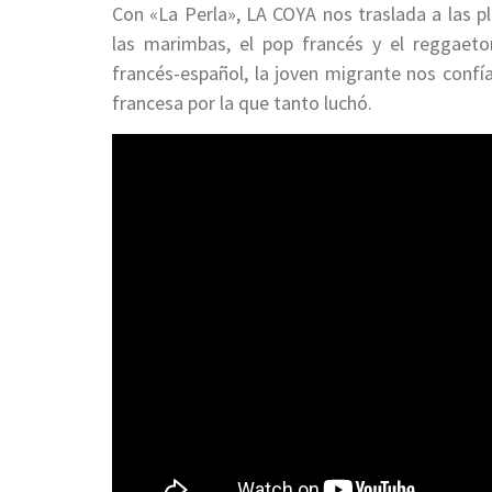
Con «La Perla», LA COYA nos traslada a las pl
las marimbas, el pop francés y el reggaeton
francés-español, la joven migrante nos confí
francesa por la que tanto luchó.