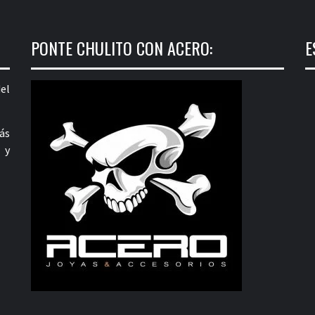
PONTE CHULITO CON ACERO:
E
el
ás
 y