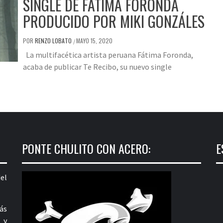
SINGLE DE FÁTIMA FORONDA
PRODUCIDO POR MIKI GONZÁLES
POR
RENZO LOBATO
MAYO 15, 2020
/
La multifacética artista peruana Fátima Foronda,
acaba de publicar Te Recibo, su nuevo single
PONTE CHULITO CON ACERO:
E
el
ás
 y