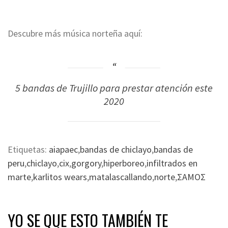
Descubre más música norteña aquí:
5 bandas de Trujillo para prestar atención este
2020
Etiquetas:
aiapaec
,
bandas de chiclayo
,
bandas de
peru
,
chiclayo
,
cix
,
gorgory
,
hiperboreo
,
infiltrados en
marte
,
karlitos wears
,
matalascallando
,
norte
,
ΣAMOΣ
YO SE QUE ESTO TAMBIÉN TE