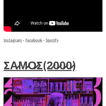
Instagram
•
Facebook
•
Spotify
ΣA̷M̷O̷Σ(2̷0̷0̷0̷)