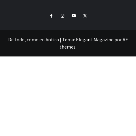
Facebook
Instagram
Youtube
Twitter
De todo, como en botica
|
Tema:
Elegant Magazine
por
AF
themes
.