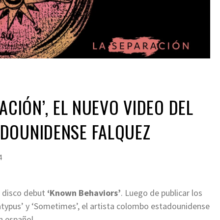
ACIÓN’, EL NUEVO VIDEO DEL
DOUNIDENSE FALQUEZ
4
u disco debut
‘Known Behaviors’
. Luego de publicar los
latypus’ y ‘Sometimes’, el artista colombo estadounidense
en español.