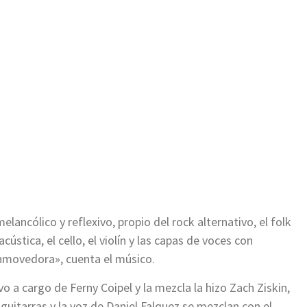
lancólico y reflexivo, propio del rock alternativo, el folk
cústica, el cello, el violín y las capas de voces con
nmovedora», cuenta el músico.
o a cargo de Ferny Coipel y la mezcla la hizo Zach Ziskin,
itarras y la voz de Daniel Falquez se mezclan con el