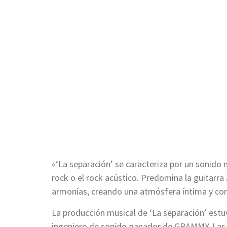
«‘La separación’ se caracteriza por un sonido me
rock o el rock acústico. Predomina la guitarra a
armonías, creando una atmósfera íntima y co
La producción musical de ‘La separación’ estuv
ingeniero de sonido ganador de GRAMMY. Las gu