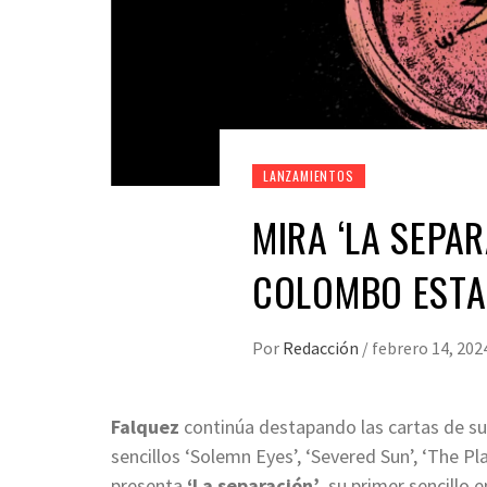
LANZAMIENTOS
MIRA ‘LA SEPAR
COLOMBO ESTA
Por
Redacción
/
febrero 14, 202
Falquez
continúa destapando las cartas de s
sencillos ‘Solemn Eyes’, ‘Severed Sun’, ‘The P
presenta
‘La separación’
, su primer sencillo 