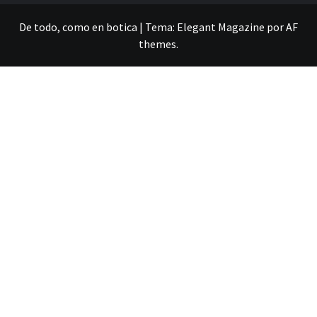
De todo, como en botica
|
Tema:
Elegant Magazine
por
AF
themes
.