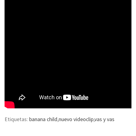
Etiquetas:
banana child
,
nuevo videoclip
,
vas y vas