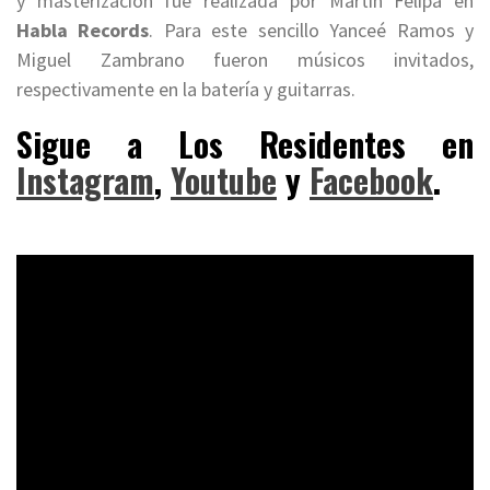
y masterización fue realizada por Martin Felipa en
Habla Records
. Para este sencillo Yanceé Ramos y
Miguel Zambrano fueron músicos invitados,
respectivamente en la batería y guitarras.
Sigue a Los Residentes en
Instagram
,
Youtube
y
Facebook
.