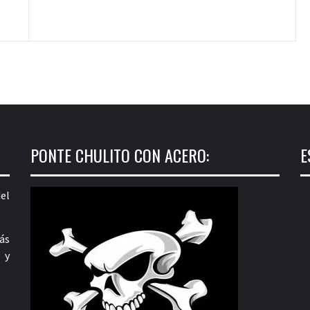
PONTE CHULITO CON ACERO:
E
el
ás
 y