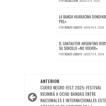
POR
REDACCIÓN
AGOSTO 4, 2026
/
LA BANDA HUARACINA DONDI4BL
PIEL»
POR
RENZO LOBATO
AGOSTO 4, 2026
/
EL CANTAUTOR ARGENTINO ROBY
SU SENCILLO «NO VOLVER»
POR
RENZO LOBATO
AGOSTO 4, 2026
/
Navegación
ANTERIOR
por
CUERO NEGRO FEST 2025: FESTIVAL
las
REUNIRÁ A OCHO BANDAS ENTRE
NACIONALES E INTERNACIONALES EST
entradas