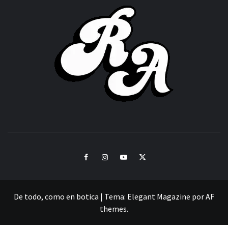
ROC
ACHOR
CULTURA Y SONIDOS DEL PERÚ
Facebook
Instagram
Youtube
Twitter
De todo, como en botica
|
Tema:
Elegant Magazine
por
AF
themes
.