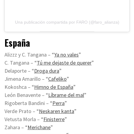
Una publicación compartida por FARO (@faro_alianza)
España
Alizzz y C. Tangana – “
Ya no vales
”
C. Tangana – “
Tú me dejaste de querer
”
Delaporte – “
Droga dura
”
Jimena Amarillo – “
Cafeliko
”
Kokoshca – “
Himno de España
”
León Benavente – “
Líbrame del mal
”
Rigoberta Bandini – “
Perra
”
Verde Prato – “
Neskaren kanta
”
Vetusta Morla – “
Finisterre
”
Zahara – “
Merichane
”