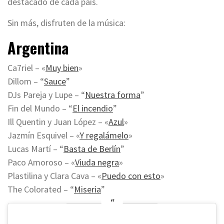
destacado de cada país.
Sin más, disfruten de la música:
Argentina
Ca7riel – «
Muy bien
»
Dillom – “
Sauce
”
DJs Pareja y Lupe – “
Nuestra forma
”
Fin del Mundo – “
El incendio
”
Ill Quentin y Juan López – «
Azul
»
Jazmín Esquivel – «
Y regalámelo
»
Lucas Martí – “
Basta de Berlín
”
Paco Amoroso – «
Viuda negra
»
Plastilina y Clara Cava – «
Puedo con esto
»
The Colorated – “
Miseria
”