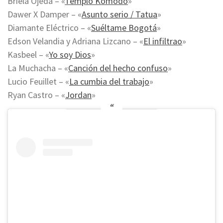
Briela Ojeda – «
Templo Komodo
»
Dawer X Damper – «
Asunto serio / Tatua
»
Diamante Eléctrico – «
Suéltame Bogotá
»
Edson Velandia y Adriana Lizcano – «
El infiltrao
»
Kasbeel – «
Yo soy Dios
»
La Muchacha – «
Canción del hecho confuso
»
Lucio Feuillet – «
La cumbia del trabajo
»
Ryan Castro – «
Jordan
»