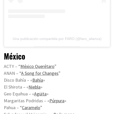
Una publicación compartida por FARO (@faro_alianza)
México
ACTY – “
México Querétaro
”
ANAN – “
A Song for Changes
”
Disco Bahía – «
Bahía
»
El Shirota – «
Niebla
»
Geo Equihua – «
Agüita
»
Margaritas Podridas – «
Púrpura
»
Pahua – “
Caramelo
”