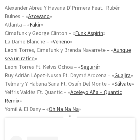
Alexander Abreu Y Havana D’Primera Feat. Rubén
Bulnes – «
Azowano
»
Atlanta – «
Fakir
»
Cimafunk y George Clinton – «
Funk Aspirin
»
La Dame Blanche – «
Veneno
»
Leoni Torres, Cimafunk y Brenda Navarrete – «
Aunque
sea un ratico
»
Leoni Torres Ft. Kelvis Ochoa – «
Seguiré
»
Ruy Adrián López-Nussa Ft. Daymé Arocena – «
Guajira
»
Telmary Y Habana Sana Ft. Osaín Del Monte – «
Sálvate
»
Yelfris Valdés Ft. Quantic – «
Aceleyo Aña – Quantic
Remix
»
Yomil & El Dany – «
Oh Na Na Na
»