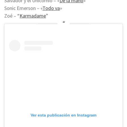
Salvador y el Unicornio – «
De la mano
»
Sonic Emerson – «
Todo va
»
Zoé – “
Karmadame
”
Ver esta publicación en Instagram