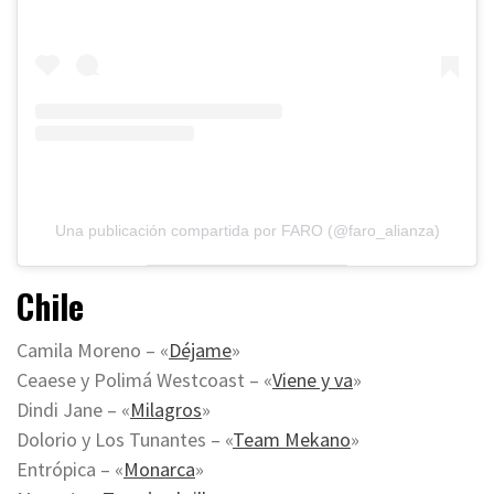
Una publicación compartida por FARO (@faro_alianza)
Chile
Camila Moreno – «
Déjame
»
Ceaese y Polimá Westcoast – «
Viene y va
»
Dindi Jane – «
Milagros
»
Dolorio y Los Tunantes – «
Team Mekano
»
Entrópica – «
Monarca
»