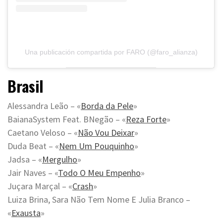
Una publicación compartida por FARO (@faro_alianza)
Brasil
Alessandra Leão – «
Borda da Pele
»
BaianaSystem Feat. BNegão – «
Reza Forte
»
Caetano Veloso – «
Não Vou Deixar
»
Duda Beat – «
Nem Um Pouquinho
»
Jadsa – «
Mergulho
»
Jair Naves – «
Todo O Meu Empenho
»
Juçara Marçal – «
Crash
»
Luiza Brina, Sara Não Tem Nome E Julia Branco –
«
Exausta
»