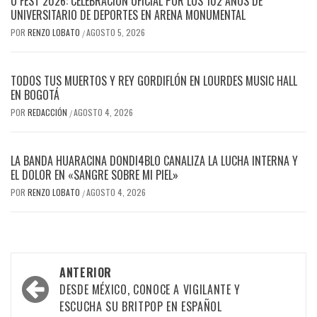
U FEST 2026: CELEBRACIÓN OFICIAL POR LOS 102 AÑOS DE
UNIVERSITARIO DE DEPORTES EN ARENA MONUMENTAL
POR
RENZO LOBATO
AGOSTO 5, 2026
/
TODOS TUS MUERTOS Y REY GORDIFLÓN EN LOURDES MUSIC HALL
EN BOGOTÁ
POR
REDACCIÓN
AGOSTO 4, 2026
/
LA BANDA HUARACINA DONDI4BLO CANALIZA LA LUCHA INTERNA Y
EL DOLOR EN «SANGRE SOBRE MI PIEL»
POR
RENZO LOBATO
AGOSTO 4, 2026
/
Navegación
ANTERIOR
por
DESDE MÉXICO, CONOCE A VIGILANTE Y
ESCUCHA SU BRITPOP EN ESPAÑOL