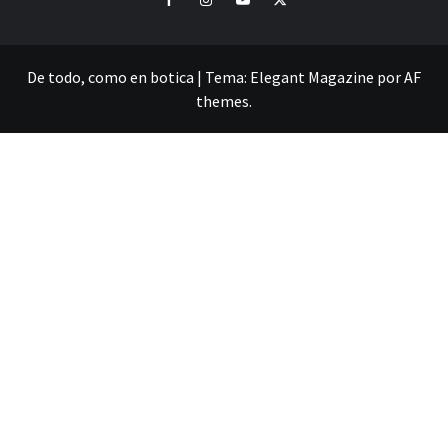
De todo, como en botica
|
Tema:
Elegant Magazine
por
AF
themes
.